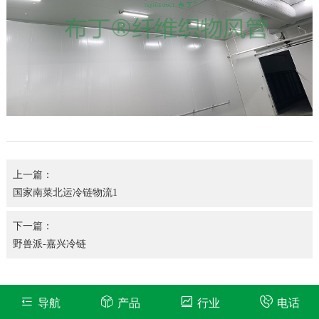
上一篇：
国家南菜北运冷链物流1
下一篇：
野兽派-嘉兴冷链
导航
产品
行业
电话