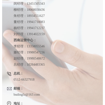
闵经理：13451505343
柳经理：18068038436
朱经理：18934551627
董经理：19941710083
杨经理：19941712237
刘经理：13914022159
西南运营中心：
李经理：13358055546
滕经理：19980547236
赵经理：19980540672
吕经理：18284483365
总机：
0512-66327918
邮箱：
budingfz@163.com
地址：