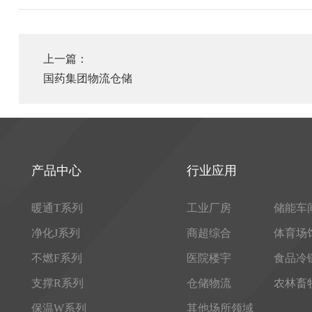
上一篇：
国药集团物流仓储
产品中心
行业应用
暖通T系列
工业厂房
储能车
净化J系列
商超综合
体育场
不燃F系列
医院楼宇
食品冷
支撑R系列
仓储物流
农林畜
保温W系列
其他场所领域