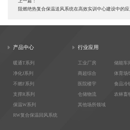
上一篇：
阻燃绝热复合保温送风系统在高效实训中心建设中的应
产品中心
行业应用
暖通T系列
工业厂房
储能车
净化J系列
商超综合
体育场
不燃F系列
医院楼宇
食品冷
支撑R系列
仓储物流
农林畜
保温W系列
其他场所领域
RW复合保温回风系统