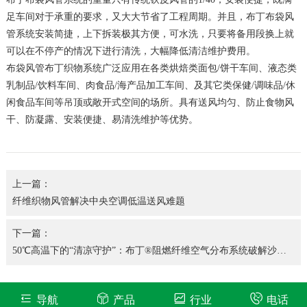
足车间对于承重的要求，又大大节省了工程周期。并且，布丁布袋风
管系统安装简捷，上下拆装极其方便，可水洗，只要将备用段换上就
可以在不停产的情况下进行清洗，大幅降低清洁维护费用。
布袋风管布丁织物系统广泛应用在各类烘焙类面包/饼干车间、液态类
乳制品/饮料车间、肉食品/海产品加工车间、及其它类保健/调味品/休
闲食品车间等吊顶或敞开式空间的场所。具有送风均匀、防止食物风
干、防凝露、安装便捷、易清洗维护等优势。
上一篇：
纤维织物风管解决中央空调低温送风难题
下一篇：
50℃高温下的“清凉守护”：布丁®阻燃纤维空气分布系统破解沙特
超市降温难题
导航
产品
行业
电话