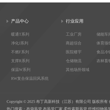
产品中心
行业应用
暖通T系列
工业厂房
储能车
净化J系列
商超综合
体育场
不燃F系列
医院楼宇
食品冷
支撑R系列
仓储物流
农林畜
保温W系列
其他场所领域
RW复合保温回风系统
Copyright © 2025 布丁高新科技（江苏）有限公司 版权所
热门搜索：布袋风管 布风管厂家 柔性索斯风管 纤维织物风