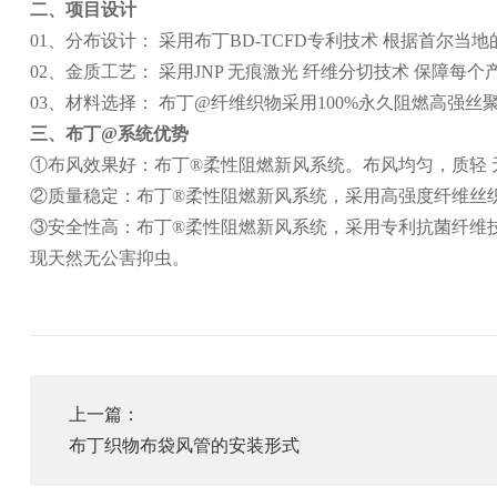
二、项目设计
01、分布设计： 采用布丁BD-TCFD专利技术 根据首尔当
02、金质工艺： 采用JNP 无痕激光 纤维分切技术 保障每
03、材料选择： 布丁@纤维织物采用100%永久阻燃高强丝聚酯
三、布丁@系统优势
①布风效果好：布丁®柔性阻燃新风系统。布风均匀，质轻 
②质量稳定：布丁®柔性阻燃新风系统，采用高强度纤维丝织
③安全性高：布丁®柔性阻燃新风系统，采用专利抗菌纤维技
现天然无公害抑虫。
上一篇：
布丁织物布袋风管的安装形式