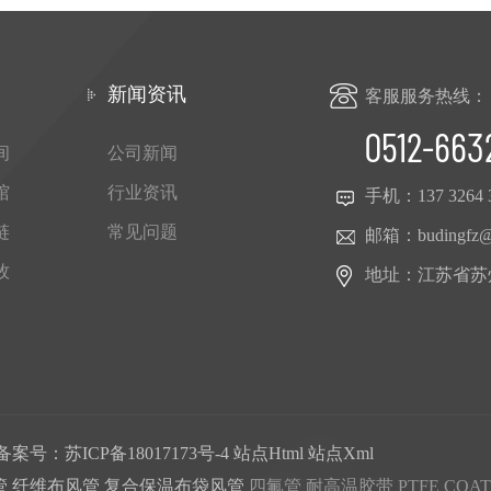
新闻资讯
客服服务热线：
0512-663
间
公司新闻
馆
行业资讯
手机：
137 3264 
链
常见问题
邮箱：
budingfz
牧
地址：江苏省苏
有 备案号：
苏ICP备18017173号-4
站点Html
站点Xml
管 纤维布风管 复合保温布袋风管
四氟管
耐高温胶带
PTFE COA