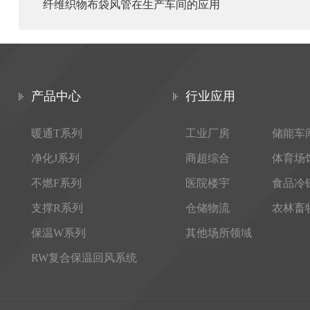
纤维织物布袋风管在生产车间的应用
产品中心
行业应用
暖通T系列
工业厂房
储能车
净化J系列
商超综合
体育场
不燃F系列
医院楼宇
食品冷
支撑R系列
仓储物流
农林畜
保温W系列
其他场所领域
RW复合保温回风系统