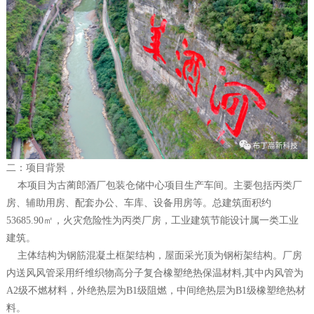
二：项目背景
本项目为古蔺郎酒厂包装仓储中心项目生产车间。主要包括丙类厂
房、辅助用房、配套办公、车库、设备用房等。总建筑面积约
53685.90㎡，火灾危险性为丙类厂房，工业建筑节能设计属一类工业
建筑。
主体结构为钢筋混凝土框架结构，屋面采光顶为钢桁架结构。厂房
内送风风管采用纤维织物高分子复合橡塑绝热保温材料,其中内风管为
A2级不燃材料，外绝热层为B1级阻燃，中间绝热层为B1级橡塑绝热材
料。