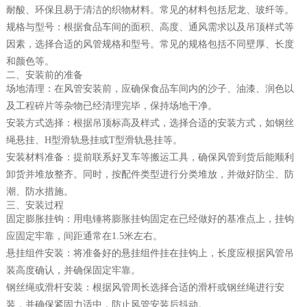
耐酸、环保且易于清洁的织物材料。常见的材料包括尼龙、玻纤等。
规格与型号：根据食品车间的面积、高度、通风需求以及吊顶样式等
因素，选择合适的风管规格和型号。常见的规格包括不同壁厚、长度
和颜色等。
二、安装前的准备
场地清理：在风管安装前，应确保食品车间内的沙子、油漆、润色以
及工程碎片等杂物已经清理完毕，保持场地干净。
安装方式选择：根据吊顶标高及样式，选择合适的安装方式，如钢丝
绳悬挂、H型滑轨悬挂或T型滑轨悬挂等。
安装材料准备：提前联系好叉车等搬运工具，确保风管到货后能顺利
卸货并堆放整齐。同时，按配件类型进行分类堆放，并做好防尘、防
潮、防水措施。
三、安装过程
固定膨胀挂钩：用电锤将膨胀挂钩固定在已经做好的基准点上，挂钩
应固定牢靠，间距通常在1.5米左右。
悬挂组件安装：将准备好的悬挂组件挂在挂钩上，长度应根据风管吊
装高度确认，并确保固定牢靠。
钢丝绳或滑杆安装：根据风管周长选择合适的滑杆或钢丝绳进行安
装，并确保紧固力适中，防止风管安装后抖动。