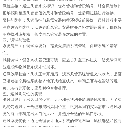
风管连接：通过风管水洗标识（含有管径和管段编号）结合风管制作
图纸找到相应风管管段的尺寸和管段编号，然后用拉链进行连接。
吊挂与防护：风管吊挂前若需安装内撑环须提前装好，吊挂过程中要
注意风管的防护，以免弄脏风管。安装时要严格对照组装图，确保按
图查找对应规格、长度的风管安装在对应的位置。
四、调试与验收
系统清洁：在调试系统前，需要先清洁系统管道，保证系统的清洁
性。
风机调试：设备风机若变速可调，应逐步升至工作压力，避免瞬间高
压造成织物风管系统末端损坏。
送风效果检查：风机正常开启后，观察风管系统管道充气状态，是否
已沿着整个悬挂系统整齐地形成拉直状态，中间是否存在褶皱等现
象。若有此现象，应及时检查并处理。
五、送风均匀性的实现
出风口设计：出风口的位置、大小和形状均会影响送风效果。为了实
现均匀送风，应合理布局出风口位置，根据车间的实际需求和通风系
统的能力来确定出风口的大小，并选择合适的出风口形状。
通风系统优化：通过合理设计通风系统的管道布局、风机选型和控制