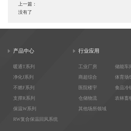
上一篇：
没有了
产品中心
行业应用
暖通T系列
工业厂房
储能车
净化J系列
商超综合
体育场
不燃F系列
医院楼宇
食品冷
支撑R系列
仓储物流
农林畜
保温W系列
其他场所领域
RW复合保温回风系统