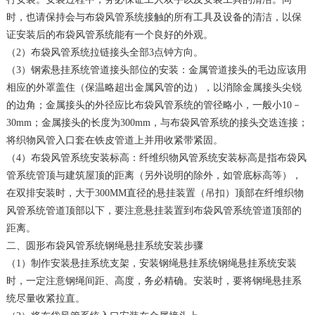
时，也请保持会与布袋风管系统接触的所有工具及设备的清洁，以保
证安装后的布袋风管系统能有一个良好的外观。
（2）布袋风管系统拉链接头全部3点钟方向。
（3）钢索悬挂系统管道接头部位的安装：金属管道接头的毛边应该用
相应的外罩盖住（保温略超出金属风管的边），以消除金属接头尖锐
的边角；金属接头的外径应比布袋风管系统的管径略小，一般小10－
30mm；金属接头的长度为300mm，与布袋风管系统的接头交迭连接；
将织物风管入口套在铁皮管道上并用收紧带紧固。
（4）布袋风管系统安装标高：纤维织物风管系统安装标高是指布袋风
管系统管顶与建筑屋顶的距离（另外说明的除外，如管底标高等），
在双排安装时，大于300MM直径的悬挂装置（吊扣）顶部在纤维织物
风管系统管道顶部以下，要注意悬挂装置到布袋风管系统管道顶部的
距离。
二、圆形布袋风管系统钢绳悬挂系统安装步骤
（1）制作安装悬挂系统支架，安装钢绳悬挂系统钢绳悬挂系统安装
时，一定注意钢绳间距、高度，务必精确。安装时，要将钢绳悬挂系
统尽量收紧拉直。