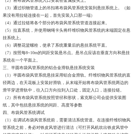
（2）将布袋风管系统入口安装在金属接头上。
（3）通过织物管道上的吊扣将布袋风管系统安装到悬挂系统上。（如
果没有用拉链连接在一起，首先安装入口那一端）
（4）通过拉链将各个部分的布袋风管系统管道连接起来。
（5）拉直系统，并使用钢绳卡头将纤维织物风管系统的末端固定在悬
挂系统上。
（6）调整花篮螺栓，使承了系统重量后的悬挂系统平直。
（7）按照每8~10m的间距安装悬吊点。悬吊点应该在垂直方向和悬挂
系统在一个平面上。
三、半圆布袋风管系统的铝合金滑轨悬挂系统安装
（1）半圆布袋风管系统悬挂采用铝合金滑轨。纤维织物风管系统的直
径两边，在天花板上安装好滑轨，从末端开始将布袋风管系统两边的
滑竿穿进滑轨中，往入口方向拉到入口处，固定入口，连接拉链。
（2）所有布袋风管系统按照管径和形状，索克斯公司会提供安装图
纸，其中包括悬挂系统的间距、高度等参数
四、布袋风管系统调试
（1）在调试布袋风管系统前，需要清洁系统管道。在连接纤维织物风
管系统之前，务必对铁皮风管进行清洁（可打开风机吹出铁皮风管中