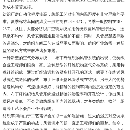
为成本苦苦支撑。
纺织厂房自动化程度较高，纺织工艺对车间内温湿度有非常严格的要
求。夏季棉纺车间的温度一般控制在28～32℃，冬季一般控制在18～
23℃。以往，大部分纺织厂空调系统采用传统铁皮风管进行送风，送
风极不均匀，风管安装困难且清洗维护不便；同时，风管易凝露导致
管道滴水，对纺织车间工艺造成严重负面影响。纺织行业急需一种新
型的送风方式来解决诸多难题。
一种新型的空气分布系统——布丁纤维织物风管系统的出现，使纺织
企业工程师们眼前一亮。这种新型的纤维织物空气分布系统，采用特
殊纤维织成，通过纤维渗透和管壁多排开孔的形式，颠覆了传统送风
系统点式送风的模式。布丁纤维织物风管系统在纺织厂房最大的优势
是送风均匀，气流组织极好，能精确的控制车间内温度在恒定的范围
内。布丁纤维织物风管系统通过精确的渗透率和开孔设计，使出风末
端风速极低，不会导致纺织车间内纱线飘动，对各类纺纱、捻丝、织
造等工艺不会产生任何影响。
纺织车间内由于工艺需求会采取一些加湿措施，过大的湿度对空调系
统造成了严重的挑战，风管滴水问题一直是工程师们的噩梦。如今，