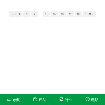
质制成的部件。所有异径件均有自动选型软件进行参数设计，保证部
件设计的精度。所以说，纤维布袋风管是可以拐弯的。
...
◁ 上一页
1
2
14
15
16
17
18
下一页 ▷
导航
产品
行业
电话